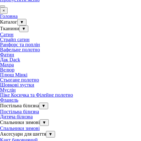
×
Головна
Каталог
▼
Тканини
▼
Сатин
Страйп сатин
Ранфорс та поплін
Вафельне полотно
Фатин
Дак Dack
Махра
Велюр
Плюш Мінкі
Стьогане полотно
Шовкові хустки
Муслін
Піке Косичка та Філейне полотно
Фланель
Постільна білизна
▼
Постільна білизна
Дитяча білизна
Спальники зимові
▼
Спальники зимові
Аксесуари для шиття
▼
Кант бавовняний