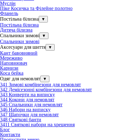
Муслін
Піке Косичка та Філейне полотно
Фланель
Постільна білизна
▼
Постільна білизна
Дитяча білизна
Спальники зимові
▼
Спальники зимові
Аксесуари для шиття
▼
Кант бавовняний
Мереживо
Наповнювач
Карнизи
Коса бейка
Одяг для немовлят
▼
341 Зимові комбінезони для немовлят
342 Демісезонні комбінезони для немовлят
343 Конверти на виписку
344 Кокони для немовлят
345 Спальники для немовлят
346 Набори на виписку
347 Шапочки для немовлят
348 Святкові банти
3411 Святкові набори на хрещення
Блог
Контакти
Пропустити меню