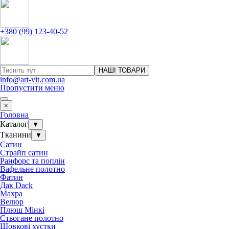
+380 (99) 123-40-52
НАШІ ТОВАРИ
info@art-vit.com.ua
Пропустити меню
×
Головна
Каталог
▼
Тканини
▼
Сатин
Страйп сатин
Ранфорс та поплін
Вафельне полотно
Фатин
Дак Dack
Махра
Велюр
Плюш Мінкі
Стьогане полотно
Шовкові хустки