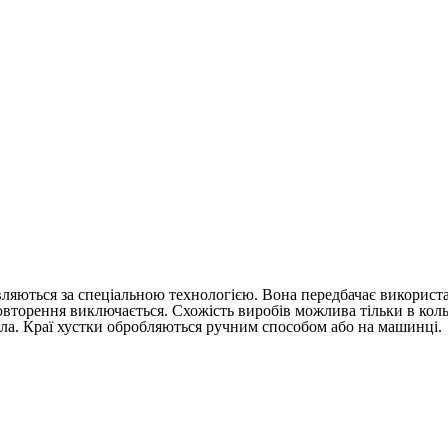
товляються за спеціальною технологією. Вона передбачає викорис
вторення виключається. Схожість виробів можлива тільки в кол
тла. Краї хустки обробляються ручним способом або на машинці.