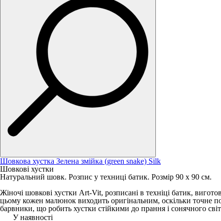
Шовкова хустка Зелена змійка (green snake) Silk
Шовкові хустки
Натуральний шовк. Розпис у техниці батик. Розмір 90 х 90 см.
Жіночі шовкові хустки Art-Vit, розписані в техніці батик, виго
цьому кожен малюнок виходить оригінальним, оскільки точне по
барвники, що робить хустки стійкими до прання і сонячного сві
У наявності