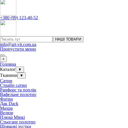
+380 (99) 123-40-52
НАШІ ТОВАРИ
info@art-vit.com.ua
Пропустити меню
×
Головна
Каталог
▼
Тканини
▼
Сатин
Страйп сатин
Ранфорс та поплін
Вафельне полотно
Фатин
Дак Dack
Махра
Велюр
Плюш Мінкі
Стьогане полотно
Шовкові хустки