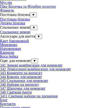
Муслін
Піке Косичка та Філейне полотно
Фланель
Постільна білизна
▼
Постільна білизна
Дитяча білизна
Спальники зимові
▼
Спальники зимові
Аксесуари для шиття
▼
Кант бавовняний
Мереживо
Наповнювач
Карнизи
Коса бейка
Одяг для немовлят
▼
341 Зимові комбінезони для немовлят
342 Демісезонні комбінезони для немовлят
343 Конверти на виписку
344 Кокони для немовлят
345 Спальники для немовлят
346 Набори на виписку
347 Шапочки для немовлят
348 Святкові банти
3411 Святкові набори на хрещення
Блог
Контакти
Пропустити меню