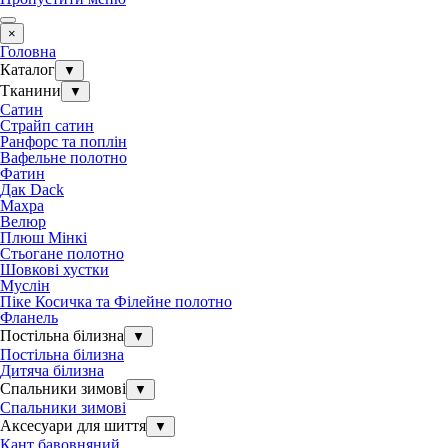
×
Головна
Каталог
▼
Тканини
▼
Сатин
Страйп сатин
Ранфорс та поплін
Вафельне полотно
Фатин
Дак Dack
Махра
Велюр
Плюш Мінкі
Стьогане полотно
Шовкові хустки
Муслін
Піке Косичка та Філейне полотно
Фланель
Постільна білизна
▼
Постільна білизна
Дитяча білизна
Спальники зимові
▼
Спальники зимові
Аксесуари для шиття
▼
Кант бавовняний