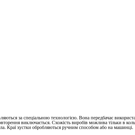
товляються за спеціальною технологією. Вона передбачає викорис
вторення виключається. Схожість виробів можлива тільки в кол
тла. Краї хустки обробляються ручним способом або на машинці.