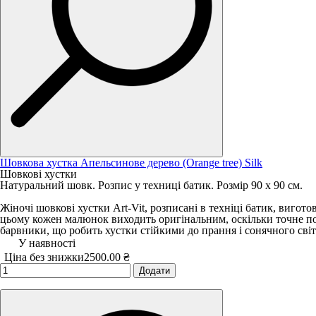
Шовкова хустка Апельсинове дерево (Orange tree) Silk
Шовкові хустки
Натуральний шовк. Розпис у техниці батик. Розмір 90 х 90 см.
Жіночі шовкові хустки Art-Vit, розписані в техніці батик, виго
цьому кожен малюнок виходить оригінальним, оскільки точне по
барвники, що робить хустки стійкими до прання і сонячного сві
У наявності
Ціна без знижки
2500.00 ₴
Додати