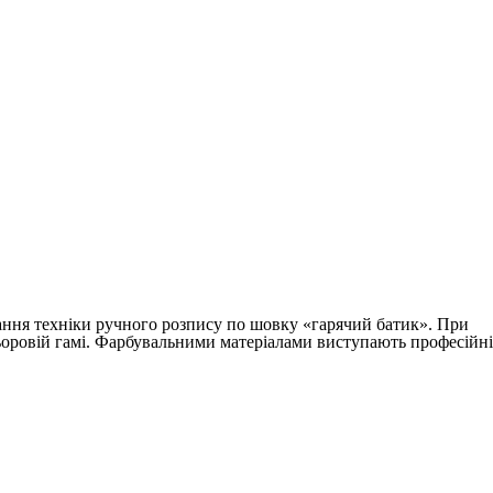
тання техніки ручного розпису по шовку «гарячий батик». При
ьоровій гамі. Фарбувальними матеріалами виступають професійні