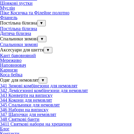
Шовкові хустки
Муслін
Піке Косичка та Філейне полотно
Фланель
Постільна білизна
▼
Постільна білизна
Дитяча білизна
Спальники зимові
▼
Спальники зимові
Аксесуари для шиття
▼
Кант бавовняний
Мереживо
Наповнювач
Карнизи
Коса бейка
Одяг для немовлят
▼
341 Зимові комбінезони для немовлят
342 Демісезонні комбінезони для немовлят
343 Конверти на виписку
344 Кокони для немовлят
345 Спальники для немовлят
346 Набори на виписку
347 Шапочки для немовлят
348 Святкові банти
3411 Святкові набори на хрещення
Блог
Контакти