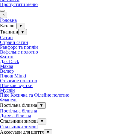
Пропустити меню
×
Головна
Каталог
▼
Тканини
▼
Сатин
Страйп сатин
Ранфорс та поплін
Вафельне полотно
Фатин
Дак Dack
Махра
Велюр
Плюш Мінкі
Стьогане полотно
Шовкові хустки
Муслін
Піке Косичка та Філейне полотно
Фланель
Постільна білизна
▼
Постільна білизна
Дитяча білизна
Спальники зимові
▼
Спальники зимові
Аксесуари для шиття
▼