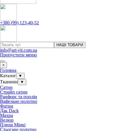
+380 (99) 123-40-52
НАШІ ТОВАРИ
info@art-vit.com.ua
Пропустити меню
×
Головна
Каталог
▼
Тканини
▼
Сатин
Страйп сатин
Ранфорс та поплін
Вафельне полотно
Фатин
Дак Dack
Махра
Велюр
Плюш Мінкі
Стьогане полотно