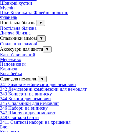
Шовкові хустки
Муслін
Піке Косичка та Філейне полотно
Фланель
Постільна білизна
▼
Постільна білизна
Дитяча білизна
Спальники зимові
▼
Спальники зимові
Аксесуари для шиття
▼
Кант бавовняний
Мереживо
Наповнювач
Карнизи
Коса бейка
Одяг для немовлят
▼
341 Зимові комбінезони для немовлят
342 Демісезонні комбінезони для немовлят
343 Конверти на виписку
344 Кокони для немовлят
345 Спальники для немовлят
346 Набори на виписку
347 Шапочки для немовлят
348 Святкові банти
3411 Святкові набори на хрещення
Блог
Контакти