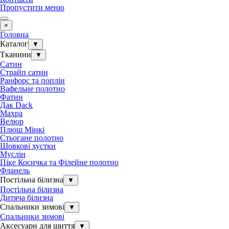
Пропустити меню
×
Головна
Каталог
▼
Тканини
▼
Сатин
Страйп сатин
Ранфорс та поплін
Вафельне полотно
Фатин
Дак Dack
Махра
Велюр
Плюш Мінкі
Стьогане полотно
Шовкові хустки
Муслін
Піке Косичка та Філейне полотно
Фланель
Постільна білизна
▼
Постільна білизна
Дитяча білизна
Спальники зимові
▼
Спальники зимові
Аксесуари для шиття
▼