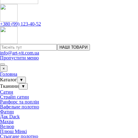
+380 (99) 123-40-52
НАШІ ТОВАРИ
info@art-vit.com.ua
Пропустити меню
×
Головна
Каталог
▼
Тканини
▼
Сатин
Страйп сатин
Ранфорс та поплін
Вафельне полотно
Фатин
Дак Dack
Махра
Велюр
Плюш Мінкі
Стьогане полотно