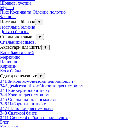
Шовкові хустки
Муслін
Піке Косичка та Філейне полотно
Фланель
Постільна білизна
▼
Постільна білизна
Дитяча білизна
Спальники зимові
▼
Спальники зимові
Аксесуари для шиття
▼
Кант бавовняний
Мереживо
Наповнювач
Карнизи
Коса бейка
Одяг для немовлят
▼
341 Зимові комбінезони для немовлят
342 Демісезонні комбінезони для немовлят
343 Конверти на виписку
344 Кокони для немовлят
345 Спальники для немовлят
346 Набори на виписку
347 Шапочки для немовлят
348 Святкові банти
3411 Святкові набори на хрещення
Блог
Контакти