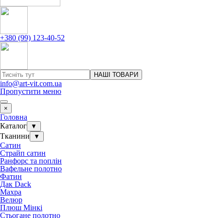
+380 (99) 123-40-52
НАШІ ТОВАРИ
info@art-vit.com.ua
Пропустити меню
×
Головна
Каталог
▼
Тканини
▼
Сатин
Страйп сатин
Ранфорс та поплін
Вафельне полотно
Фатин
Дак Dack
Махра
Велюр
Плюш Мінкі
Стьогане полотно