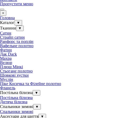
Пропустити меню
×
Головна
Каталог
▼
Тканини
▼
Сатин
Страйп сатин
Ранфорс та поплін
Вафельне полотно
Фатин
Дак Dack
Махра
Велюр
Плюш Мінкі
Стьогане полотно
Шовкові хустки
Муслін
Піке Косичка та Філейне полотно
Фланель
Постільна білизна
▼
Постільна білизна
Дитяча білизна
Спальники зимові
▼
Спальники зимові
Аксесуари для шиття
▼