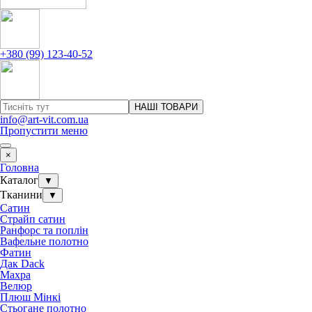
+380 (99) 123-40-52
НАШІ ТОВАРИ
info@art-vit.com.ua
Пропустити меню
×
Головна
Каталог
▼
Тканини
▼
Сатин
Страйп сатин
Ранфорс та поплін
Вафельне полотно
Фатин
Дак Dack
Махра
Велюр
Плюш Мінкі
Стьогане полотно