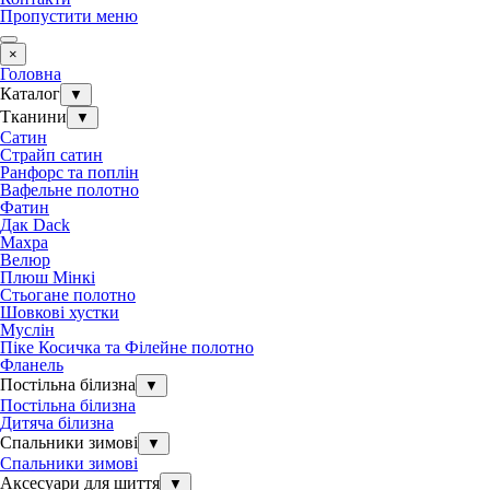
Пропустити меню
×
Головна
Каталог
▼
Тканини
▼
Сатин
Страйп сатин
Ранфорс та поплін
Вафельне полотно
Фатин
Дак Dack
Махра
Велюр
Плюш Мінкі
Стьогане полотно
Шовкові хустки
Муслін
Піке Косичка та Філейне полотно
Фланель
Постільна білизна
▼
Постільна білизна
Дитяча білизна
Спальники зимові
▼
Спальники зимові
Аксесуари для шиття
▼