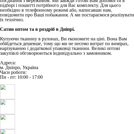
поєднання з мереживом. Ми завжди готові Вам допомогти в
підборі і пошитті потрібного для Вас комплекту. Для цього
необхідно в телефонному режимі або, написавши нам,
повідомити про Ваші побажання. А ми постараємося реалізувати
їх технічно.
Сатин оптом та в роздріб в Дніпрі.
Купуючи тканину в рулонах, Ви економите на ціні. Вона Вам
обійдеться дешевше, тому що ми не несемо витрат по вимірах,
нарізуванню і додаткової упаковці тканини. Великі оптові
закупівлі обговорюються індивідуально з замовником.
Адреса:
м. Дніпро, Україна
Часи роботи:
Пн - пт: 10:00 - 17:00