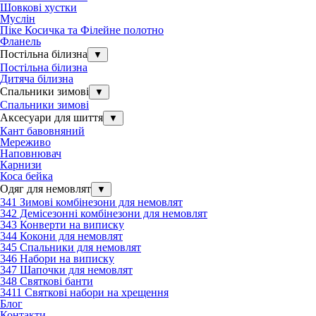
Шовкові хустки
Муслін
Піке Косичка та Філейне полотно
Фланель
Постільна білизна
▼
Постільна білизна
Дитяча білизна
Спальники зимові
▼
Спальники зимові
Аксесуари для шиття
▼
Кант бавовняний
Мереживо
Наповнювач
Карнизи
Коса бейка
Одяг для немовлят
▼
341 Зимові комбінезони для немовлят
342 Демісезонні комбінезони для немовлят
343 Конверти на виписку
344 Кокони для немовлят
345 Спальники для немовлят
346 Набори на виписку
347 Шапочки для немовлят
348 Святкові банти
3411 Святкові набори на хрещення
Блог
Контакти