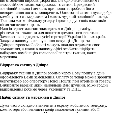
виготовлення виробів. Дорогим, але одночасно якісним і
зносостійким таким матеріалом, - є сатин. Прекрасний
зовнішній вигляд і легкість при пошитті зробили його
використання досить поширеним. Однотонні сатини дуже добре
комбінуються з мереживом і мають чудовий зовнішній вигляд.
Тканина має мінімальну усадку і довго радує своїх власників
після численних прань.
Наш інтернет магазин знаходиться в Дніпрі і реалізує
різноманітні тканини для пошиття домашнього текстилю.
Замовлення надходять з усієї території України і інших країн.
Завдяки нашому розташуванню покупці з Дніпра та
Дніпропетровської області можуть швидко отримати своє
замовлення, а також в нашому офісі особисто підібрати
найкращу комбінацію кольорової палітри тканин, канта,
мережива.
Відправка сатину з Дніпра
Відправку тканин в Дніпрі робимо через Нову пошту в день
оформленого Вами замовлення. Оплату за товар можна зробити
безготівково або оператору Нової Пошти при отриманні товару.
Вибирайте варіант, який найбільше Вам зручний. Міжнародні
відправлення робимо через Укрпошту та DHL.
Підбір сатину та мережива в Дніпрі
Дуже часто складно визначити з екрану мобільного телефону,
комп'ютера або планшета колір замовленої тканини або її