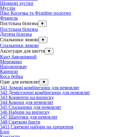
Шовкові хустки
Муслін
Піке Косичка та Філейне полотно
Фланель
Постільна білизна
▼
Постільна білизна
Дитяча білизна
Спальники зимові
▼
Спальники зимові
Аксесуари для шиття
▼
Кант бавовняний
Мереживо
Наповнювач
Карнизи
Коса бейка
Одяг для немовлят
▼
341 Зимові комбінезони для немовлят
342 Демісезонні комбінезони для немовлят
343 Конверти на виписку
344 Кокони для немовлят
345 Спальники для немовлят
346 Набори на виписку
347 Шапочки для немовлят
348 Святкові банти
3411 Святкові набори на хрещення
Блог
Контакти