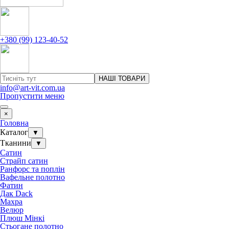
+380 (99) 123-40-52
НАШІ ТОВАРИ
info@art-vit.com.ua
Пропустити меню
×
Головна
Каталог
▼
Тканини
▼
Сатин
Страйп сатин
Ранфорс та поплін
Вафельне полотно
Фатин
Дак Dack
Махра
Велюр
Плюш Мінкі
Стьогане полотно