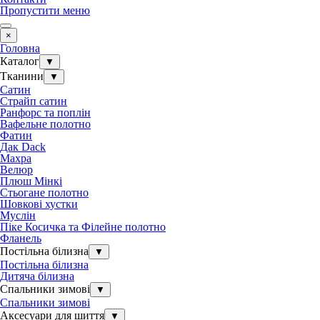
Пропустити меню
×
Головна
Каталог
▼
Тканини
▼
Сатин
Страйп сатин
Ранфорс та поплін
Вафельне полотно
Фатин
Дак Dack
Махра
Велюр
Плюш Мінкі
Стьогане полотно
Шовкові хустки
Муслін
Піке Косичка та Філейне полотно
Фланель
Постільна білизна
▼
Постільна білизна
Дитяча білизна
Спальники зимові
▼
Спальники зимові
Аксесуари для шиття
▼