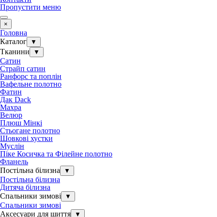
Пропустити меню
×
Головна
Каталог
▼
Тканини
▼
Сатин
Страйп сатин
Ранфорс та поплін
Вафельне полотно
Фатин
Дак Dack
Махра
Велюр
Плюш Мінкі
Стьогане полотно
Шовкові хустки
Муслін
Піке Косичка та Філейне полотно
Фланель
Постільна білизна
▼
Постільна білизна
Дитяча білизна
Спальники зимові
▼
Спальники зимові
Аксесуари для шиття
▼