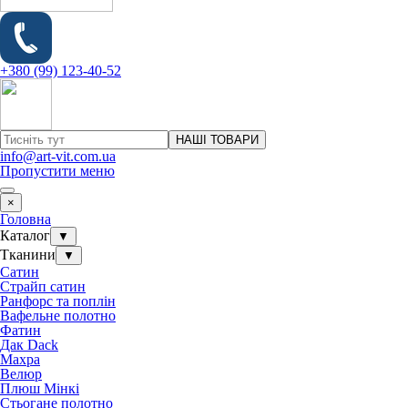
+380 (99) 123-40-52
НАШІ ТОВАРИ
info@art-vit.com.ua
Пропустити меню
×
Головна
Каталог
▼
Тканини
▼
Сатин
Страйп сатин
Ранфорс та поплін
Вафельне полотно
Фатин
Дак Dack
Махра
Велюр
Плюш Мінкі
Стьогане полотно