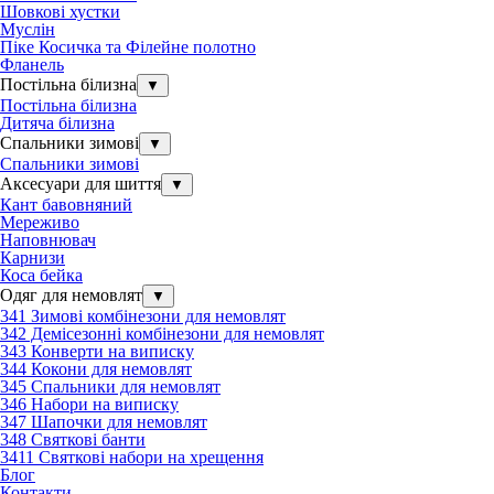
Шовкові хустки
Муслін
Піке Косичка та Філейне полотно
Фланель
Постільна білизна
▼
Постільна білизна
Дитяча білизна
Спальники зимові
▼
Спальники зимові
Аксесуари для шиття
▼
Кант бавовняний
Мереживо
Наповнювач
Карнизи
Коса бейка
Одяг для немовлят
▼
341 Зимові комбінезони для немовлят
342 Демісезонні комбінезони для немовлят
343 Конверти на виписку
344 Кокони для немовлят
345 Спальники для немовлят
346 Набори на виписку
347 Шапочки для немовлят
348 Святкові банти
3411 Святкові набори на хрещення
Блог
Контакти