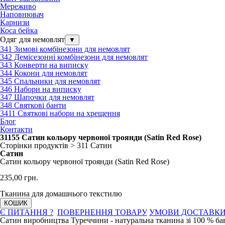
Мереживо
Наповнювач
Карнизи
Коса бейка
Одяг для немовлят
▼
341 Зимові комбінезони для немовлят
342 Демісезонні комбінезони для немовлят
343 Конверти на виписку
344 Кокони для немовлят
345 Спальники для немовлят
346 Набори на виписку
347 Шапочки для немовлят
348 Святкові банти
3411 Святкові набори на хрещення
Блог
Контакти
31155 Сатин кольору червоної троянди (Satin Red Rose)
Сторінки продуктів > 311 Сатин
Сатин
Сатин кольору червоної троянди (Satin Red Rose)
235
,00 грн.
Тканина для домашнього текстилю
КОШИК
Є ПИТАННЯ ?
ПОВЕРНЕННЯ ТОВАРУ
УМОВИ ДОСТАВК
Сатин виробництва Туреччини - натуральна тканина зі 100 % ба