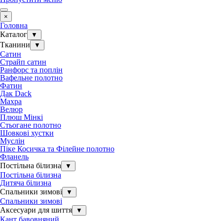
×
Головна
Каталог
▼
Тканини
▼
Сатин
Страйп сатин
Ранфорс та поплін
Вафельне полотно
Фатин
Дак Dack
Махра
Велюр
Плюш Мінкі
Стьогане полотно
Шовкові хустки
Муслін
Піке Косичка та Філейне полотно
Фланель
Постільна білизна
▼
Постільна білизна
Дитяча білизна
Спальники зимові
▼
Спальники зимові
Аксесуари для шиття
▼
Кант бавовняний