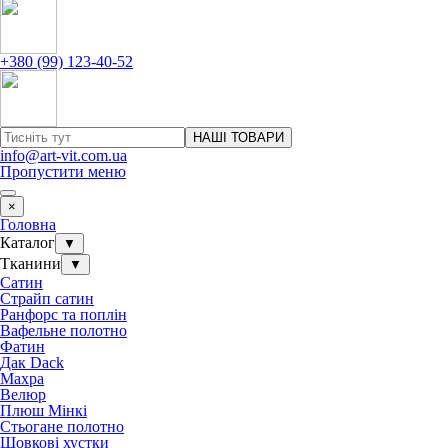
+380 (99) 123-40-52
НАШІ ТОВАРИ
info@art-vit.com.ua
Пропустити меню
×
Головна
Каталог
▼
Тканини
▼
Сатин
Страйп сатин
Ранфорс та поплін
Вафельне полотно
Фатин
Дак Dack
Махра
Велюр
Плюш Мінкі
Стьогане полотно
Шовкові хустки