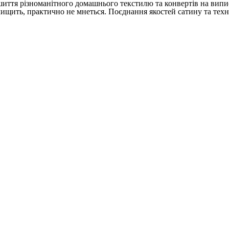
ошиття різноманітного домашнього текстилю та конвертів на випи
щить, практично не мнеться. Поєднання якостей сатину та техн