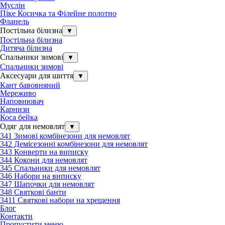
Муслін
Піке Косичка та Філейне полотно
Фланель
Постільна білизна
▼
Постільна білизна
Дитяча білизна
Спальники зимові
▼
Спальники зимові
Аксесуари для шиття
▼
Кант бавовняний
Мереживо
Наповнювач
Карнизи
Коса бейка
Одяг для немовлят
▼
341 Зимові комбінезони для немовлят
342 Демісезонні комбінезони для немовлят
343 Конверти на виписку
344 Кокони для немовлят
345 Спальники для немовлят
346 Набори на виписку
347 Шапочки для немовлят
348 Святкові банти
3411 Святкові набори на хрещення
Блог
Контакти
Пропустити меню