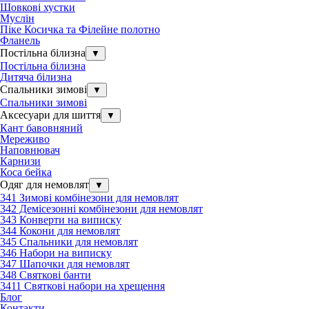
Шовкові хустки
Муслін
Піке Косичка та Філейне полотно
Фланель
Постільна білизна
▼
Постільна білизна
Дитяча білизна
Спальники зимові
▼
Спальники зимові
Аксесуари для шиття
▼
Кант бавовняний
Мереживо
Наповнювач
Карнизи
Коса бейка
Одяг для немовлят
▼
341 Зимові комбінезони для немовлят
342 Демісезонні комбінезони для немовлят
343 Конверти на виписку
344 Кокони для немовлят
345 Спальники для немовлят
346 Набори на виписку
347 Шапочки для немовлят
348 Святкові банти
3411 Святкові набори на хрещення
Блог
Контакти