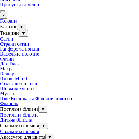
Пропустити меню
×
Головна
Каталог
▼
Тканини
▼
Сатин
Страйп сатин
Ранфорс та поплін
Вафельне полотно
Фатин
Дак Dack
Махра
Велюр
Плюш Мінкі
Стьогане полотно
Шовкові хустки
Муслін
Піке Косичка та Філейне полотно
Фланель
Постільна білизна
▼
Постільна білизна
Дитяча білизна
Спальники зимові
▼
Спальники зимові
Аксесуари для шиття
▼