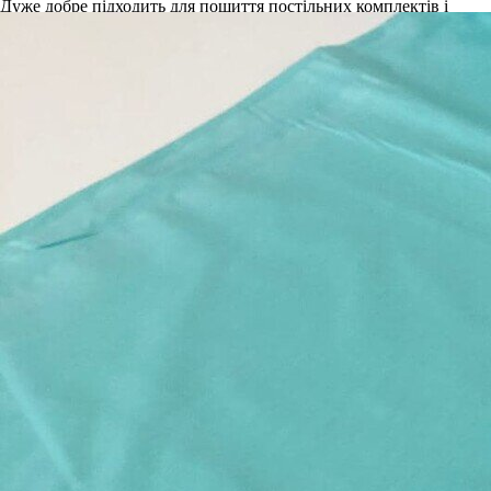
Дуже добре підходить для пошиття постільних комплектів і
дитячих наборів в ліжечко.
Характеристика тканини:
- 100% бавовна;
- щільність - 140 г / м2;
- ширина - 240 см.