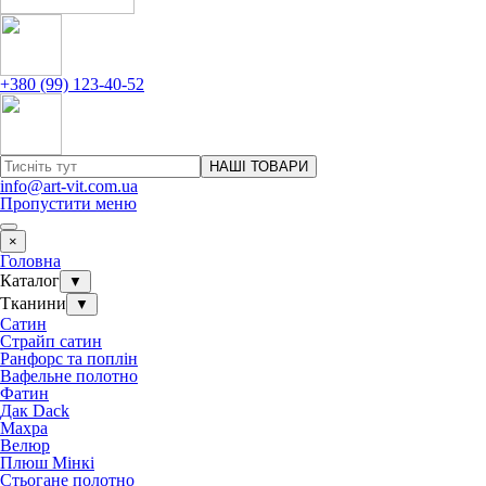
+380 (99) 123-40-52
НАШІ ТОВАРИ
info@art-vit.com.ua
Пропустити меню
×
Головна
Каталог
▼
Тканини
▼
Сатин
Страйп сатин
Ранфорс та поплін
Вафельне полотно
Фатин
Дак Dack
Махра
Велюр
Плюш Мінкі
Стьогане полотно