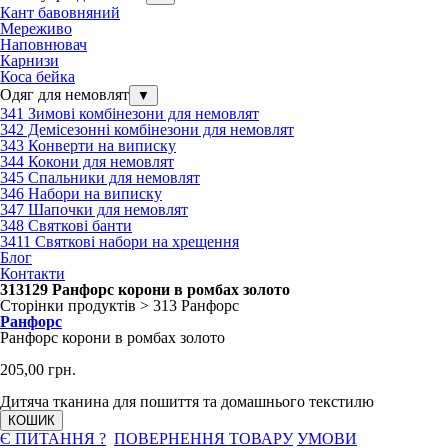
Кант бавовняний
Мереживо
Наповнювач
Карнизи
Коса бейка
Одяг для немовлят
▼
341 Зимові комбінезони для немовлят
342 Демісезонні комбінезони для немовлят
343 Конверти на виписку
344 Кокони для немовлят
345 Спальники для немовлят
346 Набори на виписку
347 Шапочки для немовлят
348 Святкові банти
3411 Святкові набори на хрещення
Блог
Контакти
313129 Ранфорс корони в ромбах золото
Сторінки продуктів > 313 Ранфорс
Ранфорс
Ранфорс корони в ромбах золото
205,00 грн.
Дитяча тканина для пошиття та домашнього текстилю
КОШИК
Є ПИТАННЯ ?
ПОВЕРНЕННЯ ТОВАРУ
УМОВИ