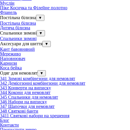
Муслін
Піке Косичка та Філейне полотно
Фланель
Постільна білизна
▼
Постільна білизна
Дитяча білизна
Спальники зимові
▼
Спальники зимові
Аксесуари для шиття
▼
Кант бавовняний
Мереживо
Наповнювач
Карнизи
Коса бейка
Одяг для немовлят
▼
341 Зимові комбінезони для немовлят
342 Демісезонні комбінезони для немовлят
343 Конверти на виписку
344 Кокони для немовлят
345 Спальники для немовлят
346 Набори на виписку
347 Шапочки для немовлят
348 Святкові банти
3411 Святкові набори на хрещення
Блог
Контакти
Пропустити меню