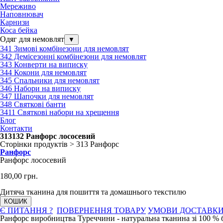
Мереживо
Наповнювач
Карнизи
Коса бейка
Одяг для немовлят
▼
341 Зимові комбінезони для немовлят
342 Демісезонні комбінезони для немовлят
343 Конверти на виписку
344 Кокони для немовлят
345 Спальники для немовлят
346 Набори на виписку
347 Шапочки для немовлят
348 Святкові банти
3411 Святкові набори на хрещення
Блог
Контакти
313132 Ранфорс лососевий
Сторінки продуктів > 313 Ранфорс
Ранфорс
Ранфорс лососевий
180,00 грн.
Дитяча тканина для пошиття та домашнього текстилю
КОШИК
Є ПИТАННЯ ?
ПОВЕРНЕННЯ ТОВАРУ
УМОВИ ДОСТАВК
Ранфорс виробництва Туреччини - натуральна тканина зі 100 % 