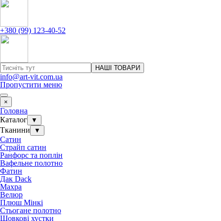
+380 (99) 123-40-52
НАШІ ТОВАРИ
info@art-vit.com.ua
Пропустити меню
×
Головна
Каталог
▼
Тканини
▼
Сатин
Страйп сатин
Ранфорс та поплін
Вафельне полотно
Фатин
Дак Dack
Махра
Велюр
Плюш Мінкі
Стьогане полотно
Шовкові хустки