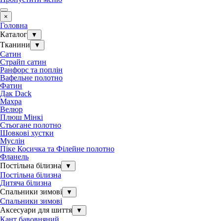
×
Головна
Каталог
▼
Тканини
▼
Сатин
Страйп сатин
Ранфорс та поплін
Вафельне полотно
Фатин
Дак Dack
Махра
Велюр
Плюш Мінкі
Стьогане полотно
Шовкові хустки
Муслін
Піке Косичка та Філейне полотно
Фланель
Постільна білизна
▼
Постільна білизна
Дитяча білизна
Спальники зимові
▼
Спальники зимові
Аксесуари для шиття
▼
Кант бавовняний