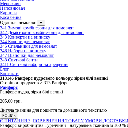
Мереживо
Наповнювач
Карнизи
Коса бейка
Одяг для немовлят
▼
341 Зимові комбінезони для немовлят
342 Демісезонні комбінезони для немовлят
343 Конверти на виписку
344 Кокони для немовлят
345 Спальники для немовлят
346 Набори на виписку
347 Шапочки для немовлят
348 Святкові банти
3411 Святкові набори на хрещення
Блог
Контакти
313146 Ранфорс пудрового кольору, зірки білі великі
Сторінки продуктів > 313 Ранфорс
Ранфорс
Ранфорс пудра, зірки білі великі
205,00 грн.
Дитяча тканина для пошиття та домашнього текстилю
КОШИК
Є ПИТАННЯ ?
ПОВЕРНЕННЯ ТОВАРУ
УМОВИ ДОСТАВК
Ранфорс виробництва Туреччини - натуральна тканина зі 100 % 