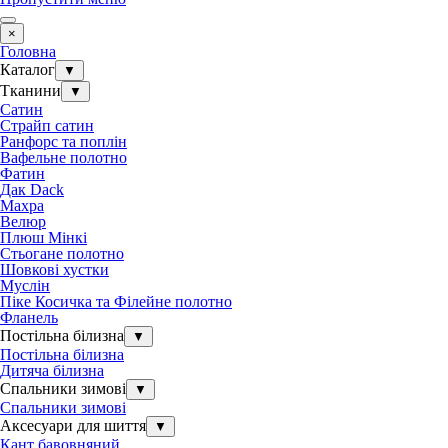
×
Головна
Каталог
▼
Тканини
▼
Сатин
Страйп сатин
Ранфорс та поплін
Вафельне полотно
Фатин
Дак Dack
Махра
Велюр
Плюш Мінкі
Стьогане полотно
Шовкові хустки
Муслін
Піке Косичка та Філейне полотно
Фланель
Постільна білизна
▼
Постільна білизна
Дитяча білизна
Спальники зимові
▼
Спальники зимові
Аксесуари для шиття
▼
Кант бавовняний