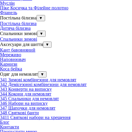
Муслін
Піке Косичка та Філейне полотно
Фланель
Постільна білизна
▼
Постільна білизна
Дитяча білизна
Спальники зимові
▼
Спальники зимові
Аксесуари для шиття
▼
Кант бавовняний
Мереживо
Наповнювач
Карнизи
Коса бейка
Одяг для немовлят
▼
341 Зимові комбінезони для немовлят
342 Демісезонні комбінезони для немовлят
343 Конверти на виписку
344 Кокони для немовлят
345 Спальники для немовлят
346 Набори на виписку
347 Шапочки для немовлят
348 Святкові банти
3411 Святкові набори на хрещення
Блог
Контакти
Пропустити меню