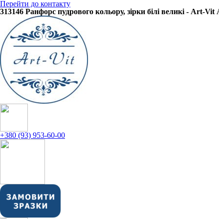
Перейти до контакту
313146 Ранфорс пудрового кольору, зірки білі великі - Art-V
+380 (93) 953-60-00