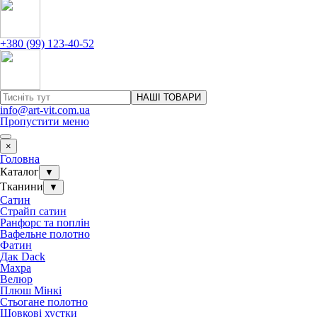
+380 (99) 123-40-52
НАШІ ТОВАРИ
info@art-vit.com.ua
Пропустити меню
×
Головна
Каталог
▼
Тканини
▼
Сатин
Страйп сатин
Ранфорс та поплін
Вафельне полотно
Фатин
Дак Dack
Махра
Велюр
Плюш Мінкі
Стьогане полотно
Шовкові хустки