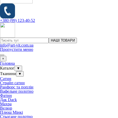
+380 (99) 123-40-52
НАШІ ТОВАРИ
info@art-vit.com.ua
Пропустити меню
×
Головна
Каталог
▼
Тканини
▼
Сатин
Страйп сатин
Ранфорс та поплін
Вафельне полотно
Фатин
Дак Dack
Махра
Велюр
Плюш Мінкі
Стьогане полотно