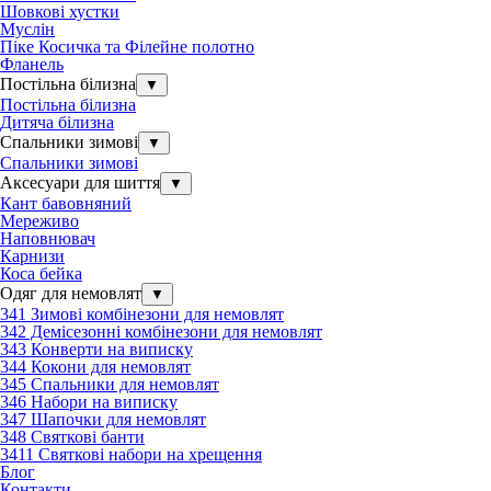
Шовкові хустки
Муслін
Піке Косичка та Філейне полотно
Фланель
Постільна білизна
▼
Постільна білизна
Дитяча білизна
Спальники зимові
▼
Спальники зимові
Аксесуари для шиття
▼
Кант бавовняний
Мереживо
Наповнювач
Карнизи
Коса бейка
Одяг для немовлят
▼
341 Зимові комбінезони для немовлят
342 Демісезонні комбінезони для немовлят
343 Конверти на виписку
344 Кокони для немовлят
345 Спальники для немовлят
346 Набори на виписку
347 Шапочки для немовлят
348 Святкові банти
3411 Святкові набори на хрещення
Блог
Контакти