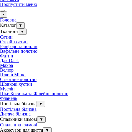
Пропустити меню
×
Головна
Каталог
▼
Тканини
▼
Сатин
Страйп сатин
Ранфорс та поплін
Вафельне полотно
Фатин
Дак Dack
Махра
Велюр
Плюш Мінкі
Стьогане полотно
Шовкові хустки
Муслін
Піке Косичка та Філейне полотно
Фланель
Постільна білизна
▼
Постільна білизна
Дитяча білизна
Спальники зимові
▼
Спальники зимові
Аксесуари для шиття
▼