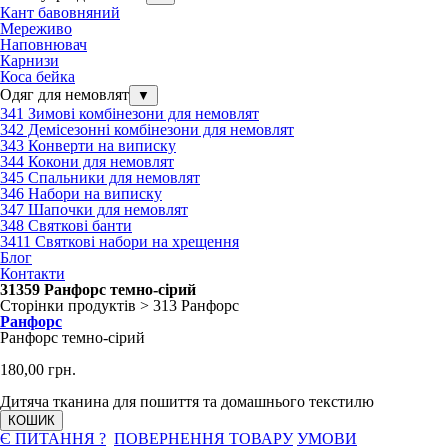
Кант бавовняний
Мереживо
Наповнювач
Карнизи
Коса бейка
Одяг для немовлят
▼
341 Зимові комбінезони для немовлят
342 Демісезонні комбінезони для немовлят
343 Конверти на виписку
344 Кокони для немовлят
345 Спальники для немовлят
346 Набори на виписку
347 Шапочки для немовлят
348 Святкові банти
3411 Святкові набори на хрещення
Блог
Контакти
31359 Ранфорс темно-сірий
Сторінки продуктів > 313 Ранфорс
Ранфорс
Ранфорс темно-сірий
180,00 грн.
Дитяча тканина для пошиття та домашнього текстилю
КОШИК
Є ПИТАННЯ ?
ПОВЕРНЕННЯ ТОВАРУ
УМОВИ