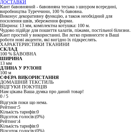
ДОСТАВКИ
Кант бавовняний - бавовняна тесьма з шнуром всередині,
виробництва Туреччини, 100 % бавовна.
Виконує декоративну функцію, а також необхідний для
посилення швів, збереження форми.
Ширина: 13 мм, комплектна котушка: 100 м.
Чудово підійде для пошиття халатів, піжами, постільної білизни.
Кант простий у використанні. Ви легко привнесете в Ваші
роботи нові акценти, які вигідно їх підкреслять.
ХАРАКТЕРИСТИКИ ТКАНИНИ
СКЛАД
100 % БАВОВНА
ШИРИНА
13 мм
ДЛИНА У РУЛОНІ
100 м
СФЕРА ВИКОРИСТАННЯ
ДОМАШНІЙ ТЕКСТИЛЬ
ВІДГУКИ ПОКУПЦІВ
Нам цікава Ваша думка про даний товар!
0
/
5
Відгуків поки що нема.
Рейтинг:
5
Кількість тарифів:
0
Відсоток голосів:
(0%)
Рейтинг:
4
Кількість тарифів:
0
Відсоток голосів:
(0%)