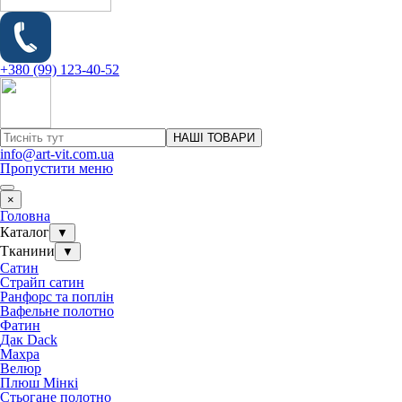
+380 (99) 123-40-52
НАШІ ТОВАРИ
info@art-vit.com.ua
Пропустити меню
×
Головна
Каталог
▼
Тканини
▼
Сатин
Страйп сатин
Ранфорс та поплін
Вафельне полотно
Фатин
Дак Dack
Махра
Велюр
Плюш Мінкі
Стьогане полотно