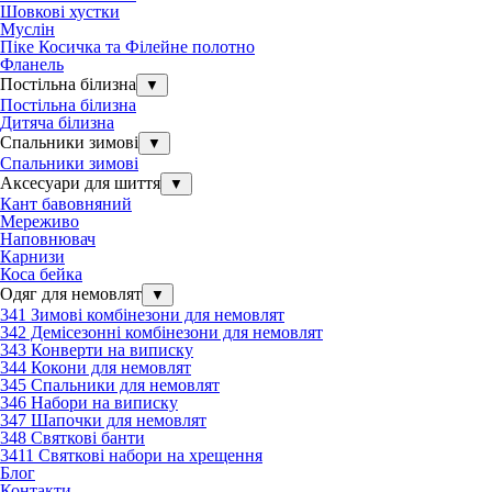
Шовкові хустки
Муслін
Піке Косичка та Філейне полотно
Фланель
Постільна білизна
▼
Постільна білизна
Дитяча білизна
Спальники зимові
▼
Спальники зимові
Аксесуари для шиття
▼
Кант бавовняний
Мереживо
Наповнювач
Карнизи
Коса бейка
Одяг для немовлят
▼
341 Зимові комбінезони для немовлят
342 Демісезонні комбінезони для немовлят
343 Конверти на виписку
344 Кокони для немовлят
345 Спальники для немовлят
346 Набори на виписку
347 Шапочки для немовлят
348 Святкові банти
3411 Святкові набори на хрещення
Блог
Контакти