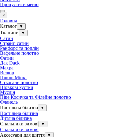
Пропустити меню
×
Головна
Каталог
▼
Тканини
▼
Сатин
Страйп сатин
Ранфорс та поплін
Вафельне полотно
Фатин
Дак Dack
Махра
Велюр
Плюш Мінкі
Стьогане полотно
Шовкові хустки
Муслін
Піке Косичка та Філейне полотно
Фланель
Постільна білизна
▼
Постільна білизна
Дитяча білизна
Спальники зимові
▼
Спальники зимові
Аксесуари для шиття
▼