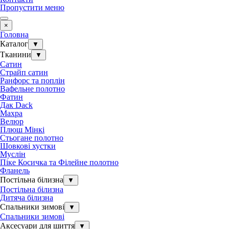
Пропустити меню
×
Головна
Каталог
▼
Тканини
▼
Сатин
Страйп сатин
Ранфорс та поплін
Вафельне полотно
Фатин
Дак Dack
Махра
Велюр
Плюш Мінкі
Стьогане полотно
Шовкові хустки
Муслін
Піке Косичка та Філейне полотно
Фланель
Постільна білизна
▼
Постільна білизна
Дитяча білизна
Спальники зимові
▼
Спальники зимові
Аксесуари для шиття
▼