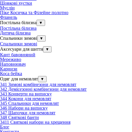
Шовкові хустки
Муслін
Піке Косичка та Філейне полотно
Фланель
Постільна білизна
▼
Постільна білизна
Дитяча білизна
Спальники зимові
▼
Спальники зимові
Аксесуари для шиття
▼
Кант бавовняний
Мереживо
Наповнювач
Карнизи
Коса бейка
Одяг для немовлят
▼
341 Зимові комбінезони для немовлят
342 Демісезонні комбінезони для немовлят
343 Конверти на виписку
344 Кокони для немовлят
345 Спальники для немовлят
346 Набори на виписку
347 Шапочки для немовлят
348 Святкові банти
3411 Святкові набори на хрещення
Блог
Контакти