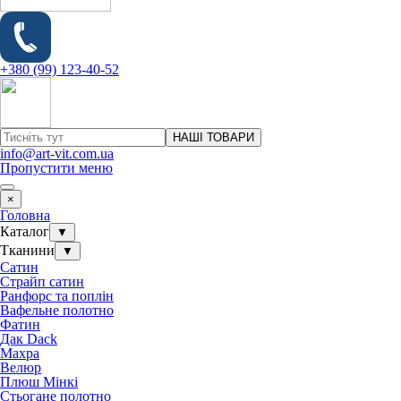
+380 (99) 123-40-52
НАШІ ТОВАРИ
info@art-vit.com.ua
Пропустити меню
×
Головна
Каталог
▼
Тканини
▼
Сатин
Страйп сатин
Ранфорс та поплін
Вафельне полотно
Фатин
Дак Dack
Махра
Велюр
Плюш Мінкі
Стьогане полотно