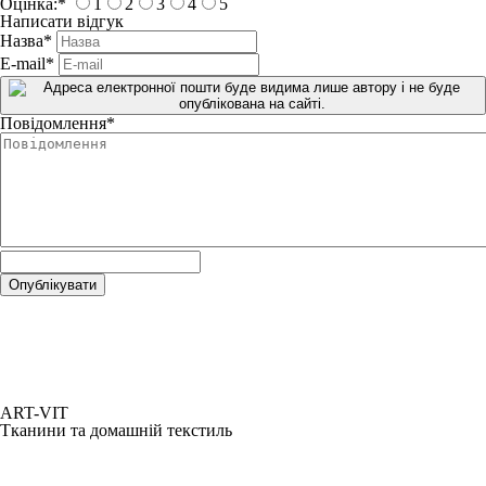
Оцінка:
*
1
2
3
4
5
Написати відгук
Назва
*
E-mail
*
Повідомлення
*
ART-VIT
Тканини та домашній текстиль