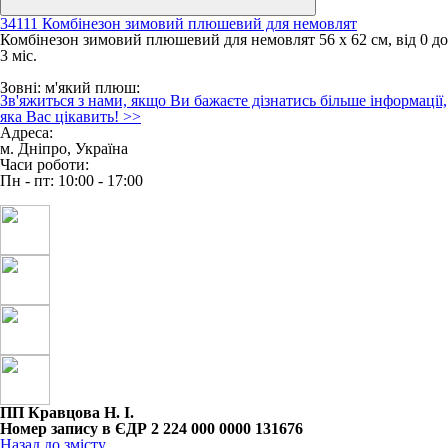
34111 Комбінезон зимовий плюшевий для немовлят
Комбінезон зимовий плюшевий для немовлят 56 х 62 см, від 0 до
3 міс.
Зовні: м'який плюш;
Зв'яжиться з нами, якщо Ви бажаєте дізнатись більше інформації,
Утеплювач: зимовий синтепон;
яка Вас цікавить!
>>
Підклад: ранфорс з малюнком авокадо, 100% бавовна
Адреса:
Розмір: 56 - 62 см,
м. Дніпро, Україна
Вік: від 0 до 3 місяців
Часи роботи:
Замок: на 2 блискавках
Пн - пт: 10:00 - 17:00
Клапан на рукаві
Зовнішня температура: від + 5 до - 10 градусів Цельсія.
Відмінно підходить для дівчинки або мальчика на виписку та на
перші місяці життя малюка.
Оптимальні місяці для використання: грудень, січень, лютий та
початок березня.
ПП Кравцова Н. І.
Номер запису в ЄДР 2 224 000 0000 131676
Назад до змісту