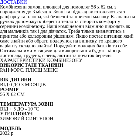
ДОСТАВКИ
Комбінезони зимові плюшеві для немовлят 56 х 62 см, з
народження до 3 місяців. Зовні та підклад виготовляються з
ранфорсу та плюша, які безпечні та приємні малюку. Клапани на
ручках допоможуть зберегти тепло та створять комфорт у
середині комбінезону. Наші комбінезони відмінно підходять як
для мальчиків так і для дівчаток. Треба тільки визначитись з
принтом або кольоровим рішенням. Якщо постає питання: який
саме знайти або обрати подарунок на виписку, то кращого
варіанту складно знайти! Порадуйте молодих батьків та себе.
Оптимальними місяцями для використання будуть: кінець
листопада, грудень, січень, лютий та початок березня.
ХАРАКТЕРИСТИКИ КОМБІНЕЗОНУ
ВИКОРИСТАНІ ТКАНИНИ
РАНФОРС, ПЛЮШ МІНКІ
ВІК ДИТИНИ
ВІД 0 ДО 3 МІСЯЦІВ
РОЗМІР
56 Х 62 СМ
ТЕМПЕРАТУРА ЗОВНІ
ВІД + 5 ДО - 1
0
°C
УТЕПЛЮВАЧ
ЗИМОВИЙ СИНТЕПОН
МОДЕЛЬ
2022 р.