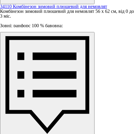
34110 Комбінезон зимовий плюшевий для немовлят
Комбінезон зимовий плюшевий для немовлят 56 х 62 см, від 0 до
3 міс.
Зовні: ранфорс 100 % бавовна;
Утеплювач: зимовий синтепон;
Підклад: плюш Мінкі
Розмір: 56 - 62 см,
Вік: від 0 до 3 місяців
Замок: на 2 блискавках
Клапани на рукавах
Зовнішня температура: від + 5 до - 10 градусів Цельсія.
Відмінно підходить для дівчинки або мальчика на виписку та на
перші місяці життя малюка.
Оптимальні місяці для використання: грудень, січень, лютий та
початок березня.