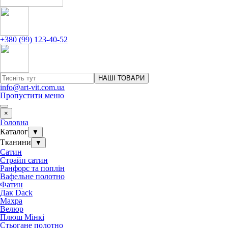
+380 (99) 123-40-52
НАШІ ТОВАРИ
info@art-vit.com.ua
Пропустити меню
×
Головна
Каталог
▼
Тканини
▼
Сатин
Страйп сатин
Ранфорс та поплін
Вафельне полотно
Фатин
Дак Dack
Махра
Велюр
Плюш Мінкі
Стьогане полотно