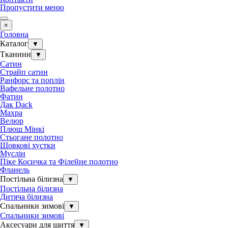
Пропустити меню
×
Головна
Каталог
▼
Тканини
▼
Сатин
Страйп сатин
Ранфорс та поплін
Вафельне полотно
Фатин
Дак Dack
Махра
Велюр
Плюш Мінкі
Стьогане полотно
Шовкові хустки
Муслін
Піке Косичка та Філейне полотно
Фланель
Постільна білизна
▼
Постільна білизна
Дитяча білизна
Спальники зимові
▼
Спальники зимові
Аксесуари для шиття
▼