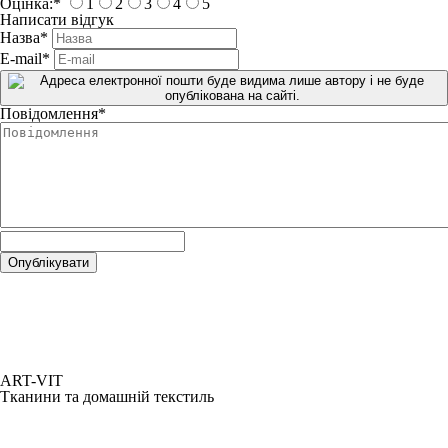
Оцінка:
*
1
2
3
4
5
Написати відгук
Назва
*
E-mail
*
Повідомлення
*
ART-VIT
Тканини та домашній текстиль