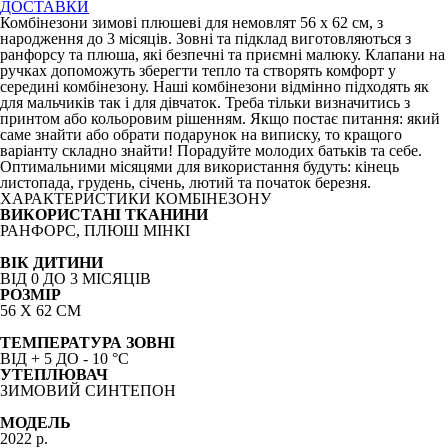
ДОСТАВКИ
Комбінезони зимові плюшеві для немовлят 56 х 62 см, з
народження до 3 місяців. Зовні та підклад виготовляються з
ранфорсу та плюша, які безпечні та приємні малюку. Клапани на
ручках допоможуть зберегти тепло та створять комфорт у
середині комбінезону. Наші комбінезони відмінно підходять як
для мальчиків так і для дівчаток. Треба тільки визначитись з
принтом або кольоровим рішенням. Якщо постає питання: який
саме знайти або обрати подарунок на виписку, то кращого
варіанту складно знайти! Порадуйте молодих батьків та себе.
Оптимальними місяцями для використання будуть: кінець
листопада, грудень, січень, лютий та початок березня.
ХАРАКТЕРИСТИКИ КОМБІНЕЗОНУ
ВИКОРИСТАНІ ТКАНИНИ
РАНФОРС, ПЛЮШ МІНКІ
ВІК ДИТИНИ
ВІД 0 ДО 3 МІСЯЦІВ
РОЗМІР
56 Х 62 СМ
ТЕМПЕРАТУРА ЗОВНІ
ВІД + 5 ДО - 1
0
°C
УТЕПЛЮВАЧ
ЗИМОВИЙ СИНТЕПОН
МОДЕЛЬ
2022 р.