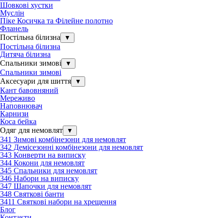
Шовкові хустки
Муслін
Піке Косичка та Філейне полотно
Фланель
Постільна білизна
▼
Постільна білизна
Дитяча білизна
Спальники зимові
▼
Спальники зимові
Аксесуари для шиття
▼
Кант бавовняний
Мереживо
Наповнювач
Карнизи
Коса бейка
Одяг для немовлят
▼
341 Зимові комбінезони для немовлят
342 Демісезонні комбінезони для немовлят
343 Конверти на виписку
344 Кокони для немовлят
345 Спальники для немовлят
346 Набори на виписку
347 Шапочки для немовлят
348 Святкові банти
3411 Святкові набори на хрещення
Блог
Контакти