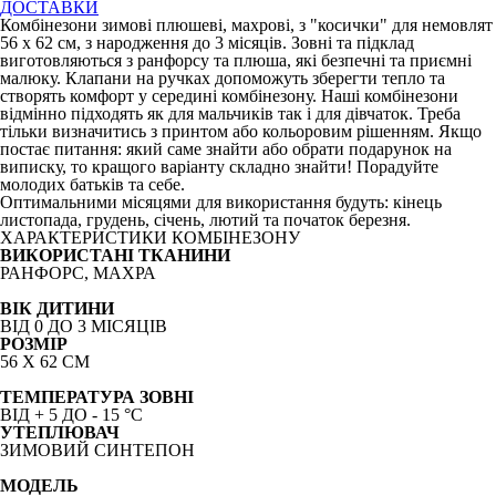
ДОСТАВКИ
Комбінезони зимові плюшеві, махрові, з "косички" для немовлят
56 х 62 см, з народження до 3 місяців. Зовні та підклад
виготовляються з ранфорсу та плюша, які безпечні та приємні
малюку. Клапани на ручках допоможуть зберегти тепло та
створять комфорт у середині комбінезону. Наші комбінезони
відмінно підходять як для мальчиків так і для дівчаток. Треба
тільки визначитись з принтом або кольоровим рішенням. Якщо
постає питання: який саме знайти або обрати подарунок на
виписку, то кращого варіанту складно знайти! Порадуйте
молодих батьків та себе.
Оптимальними місяцями для використання будуть: кінець
листопада, грудень, січень, лютий та початок березня.
ХАРАКТЕРИСТИКИ КОМБІНЕЗОНУ
ВИКОРИСТАНІ ТКАНИНИ
РАНФОРС, МАХРА
ВІК ДИТИНИ
ВІД 0 ДО 3 МІСЯЦІВ
РОЗМІР
56 Х 62 СМ
ТЕМПЕРАТУРА ЗОВНІ
ВІД + 5 ДО - 15
°C
УТЕПЛЮВАЧ
ЗИМОВИЙ СИНТЕПОН
МОДЕЛЬ