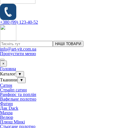
+380 (99) 123-40-52
НАШІ ТОВАРИ
info@art-vit.com.ua
Пропустити меню
×
Головна
Каталог
▼
Тканини
▼
Сатин
Страйп сатин
Ранфорс та поплін
Вафельне полотно
Фатин
Дак Dack
Махра
Велюр
Плюш Мінкі
Стьогане полотно