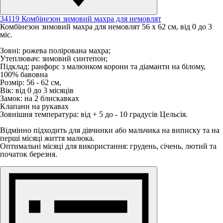
34119 Комбінезон зимовий махра для немовлят
Комбінезон зимовий махра для немовлят 56 х 62 см, від 0 до 3
міс.
Зовні: рожева полірована махра;
Утеплювач: зимовий синтепон;
Підклад: ранфорс з малюнком корони та діаманти на білому,
100% бавовна
Розмір: 56 - 62 см,
Вік: від 0 до 3 місяців
Замок: на 2 блискавках
Клапани на рукавах
Зовнішня температура: від + 5 до - 10 градусів Цельсія.
Відмінно підходить для дівчинки або мальчика на виписку та на
перші місяці життя малюка.
Оптимальні місяці для використання: грудень, січень, лютий та
початок березня.