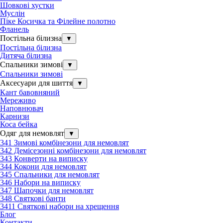
Шовкові хустки
Муслін
Піке Косичка та Філейне полотно
Фланель
Постільна білизна
▼
Постільна білизна
Дитяча білизна
Спальники зимові
▼
Спальники зимові
Аксесуари для шиття
▼
Кант бавовняний
Мереживо
Наповнювач
Карнизи
Коса бейка
Одяг для немовлят
▼
341 Зимові комбінезони для немовлят
342 Демісезонні комбінезони для немовлят
343 Конверти на виписку
344 Кокони для немовлят
345 Спальники для немовлят
346 Набори на виписку
347 Шапочки для немовлят
348 Святкові банти
3411 Святкові набори на хрещення
Блог
Контакти