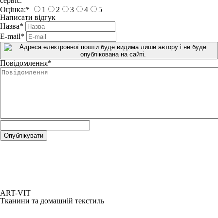
сервіс.
Оцінка:
*
1
2
3
4
5
Написати відгук
Назва
*
E-mail
*
Повідомлення
*
ART-VIT
Тканини та домашній текстиль