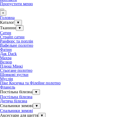
Пропустити меню
×
Головна
Каталог
▼
Тканини
▼
Сатин
Страйп сатин
Ранфорс та поплін
Вафельне полотно
Фатин
Дак Dack
Махра
Велюр
Плюш Мінкі
Стьогане полотно
Шовкові хустки
Муслін
Піке Косичка та Філейне полотно
Фланель
Постільна білизна
▼
Постільна білизна
Дитяча білизна
Спальники зимові
▼
Спальники зимові
Аксесуари для шиття
▼