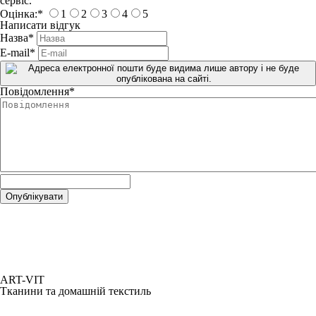
сервіс.
Оцінка:
*
1
2
3
4
5
Написати відгук
Назва
*
E-mail
*
Повідомлення
*
ART-VIT
Тканини та домашній текстиль