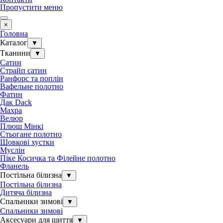
Пропустити меню
×
Головна
Каталог
▼
Тканини
▼
Сатин
Страйп сатин
Ранфорс та поплін
Вафельне полотно
Фатин
Дак Dack
Махра
Велюр
Плюш Мінкі
Стьогане полотно
Шовкові хустки
Муслін
Піке Косичка та Філейне полотно
Фланель
Постільна білизна
▼
Постільна білизна
Дитяча білизна
Спальники зимові
▼
Спальники зимові
Аксесуари для шиття
▼