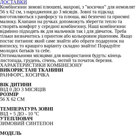
ДОСТАВКИ
Комбінезони зимові плюшеві, махрові, з "косички" для немовлят
56 х 62 см, з народження до 3 місяців. Зовні та підклад
виготовляються з ранфорсу та плюша, які безпечні та приємні
малюку. Клапани на ручках допоможуть зберегти тепло та
створять комфорт у середині комбінезону. Наші комбінезони
відмінно підходять як для мальчиків так і для дівчаток. Треба
тільки визначитись з принтом або кольоровим рішенням. Якщо
постає питання: який саме знайти або обрати подарунок на
виписку, то кращого варіанту складно знайти! Порадуйте
молодих батьків та себе.
Оптимальними місяцями для використання будуть: кінець
листопада, грудень, січень, лютий та початок березня.
ХАРАКТЕРИСТИКИ КОМБІНЕЗОНУ
ВИКОРИСТАНІ ТКАНИНИ
РАНФОРС, КОСИЧКА
ВІК ДИТИНИ
ВІД 0 ДО 3 МІСЯЦІВ
РОЗМІР
56 Х 62 СМ
ТЕМПЕРАТУРА ЗОВНІ
ВІД + 5 ДО - 10
°C
УТЕПЛЮВАЧ
ЗИМОВИЙ СИНТЕПОН
МОДЕЛЬ