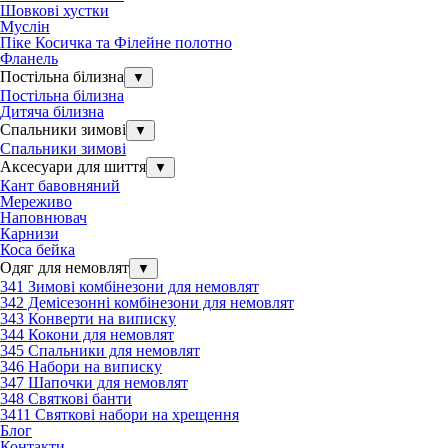
Шовкові хустки
Муслін
Піке Косичка та Філейне полотно
Фланель
Постільна білизна
▼
Постільна білизна
Дитяча білизна
Спальники зимові
▼
Спальники зимові
Аксесуари для шиття
▼
Кант бавовняний
Мереживо
Наповнювач
Карнизи
Коса бейка
Одяг для немовлят
▼
341 Зимові комбінезони для немовлят
342 Демісезонні комбінезони для немовлят
343 Конверти на виписку
344 Кокони для немовлят
345 Спальники для немовлят
346 Набори на виписку
347 Шапочки для немовлят
348 Святкові банти
3411 Святкові набори на хрещення
Блог
Контакти