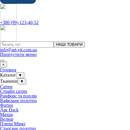
+380 (99) 123-40-52
НАШІ ТОВАРИ
info@art-vit.com.ua
Пропустити меню
×
Головна
Каталог
▼
Тканини
▼
Сатин
Страйп сатин
Ранфорс та поплін
Вафельне полотно
Фатин
Дак Dack
Махра
Велюр
Плюш Мінкі
Стьогане полотно