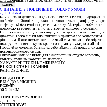
Для хлопчиків та дівчаток на виписку та на перші місяці життя
КОШИК
Є ПИТАННЯ ?
ПОВЕРНЕННЯ ТОВАРУ
УМОВИ
ДОСТАВКИ
Комбінезони демісезонні для немовлят 56 х 62 см, з народження
до 3 місяців. Зовні та підклад виготовляються з ранфорсу, махри
та флісу, які безпечні та приємні малюку. Матеріали кобмінезона
допоможуть зберегти тепло та створять комфорт у середині.
Наші комбінезони відмінно підходять як для мальчиків так і для
дівчаток. Треба тільки визначитись з принтом або кольоровим
рішенням. Якщо постає питання: який саме знайти або обрати
подарунок на виписку, то кращого варіанту складно знайти!
Порадуйте молодих батьків та себе. Відмінний подарунок для
новонародженого онука.
Оптимальними місяцями для використання будуть: березень,
квітень, травень, жовтень та листопад.
ХАРАКТЕРИСТИКИ КОМБІНЕЗОНУ
ВИКОРИСТАНІ ТКАНИНИ
РАНФОРС, ФЛІС
ВІК ДИТИНИ
ВІД 0 ДО 3 МІСЯЦІВ
РОЗМІР
56 Х 62 СМ
ТЕМПЕРАТУРА ЗОВНІ
ДО + 5
°C
УТЕПЛЮВАЧ