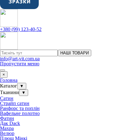
+380 (99) 123-40-52
НАШІ ТОВАРИ
info@art-vit.com.ua
Пропустити меню
×
Головна
Каталог
▼
Тканини
▼
Сатин
Страйп сатин
Ранфорс та поплін
Вафельне полотно
Фатин
Дак Dack
Махра
Велюр
Плюш Мінкі