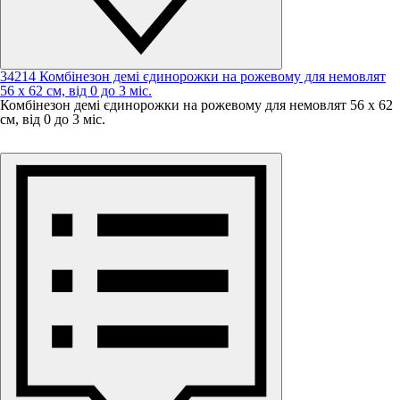
34214 Комбінезон демі єдинорожки на рожевому для немовлят
56 х 62 см, від 0 до 3 міс.
Комбінезон демі єдинорожки на рожевому для немовлят 56 х 62
см, від 0 до 3 міс.
Зовні: ранфорс (100 % бавовна);
Утеплювач: демісезонний синтепон;
Підклад: фліс;
Розмір: 56 - 62 см,
Вік дитини: від 0 до 3 місяців
Зовнішня температура: до + 5 градусів Цельсія.
Відмінно підходить для дівчинки або мальчика на виписку та на
перші місяці життя малюка.
Оптимальні місяці для використання: березень, квітень, травень,
жовтень та листопад.