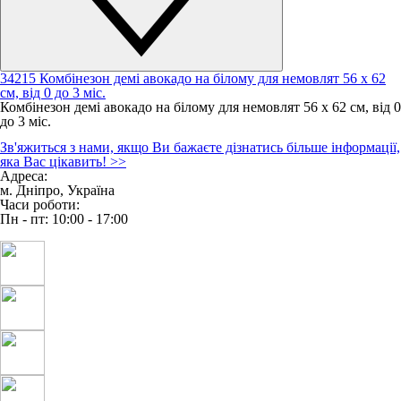
34215 Комбінезон демі авокадо на білому для немовлят 56 х 62
см, від 0 до 3 міс.
Комбінезон демі авокадо на білому для немовлят 56 х 62 см, від 0
до 3 міс.
Зв'яжиться з нами, якщо Ви бажаєте дізнатись більше інформації,
Зовні: ранфорс (100 % бавовна);
яка Вас цікавить!
>>
Утеплювач: демісезонний синтепон;
Адреса:
Підклад: фліс;
м. Дніпро, Україна
Розмір: 56 - 62 см,
Часи роботи:
Вік дитини: від 0 до 3 місяців
Пн - пт: 10:00 - 17:00
Зовнішня температура: до + 5 градусів Цельсія.
Відмінно підходить для дівчинки або мальчика на виписку та на
перші місяці життя малюка.
Оптимальні місяці для використання: березень, квітень, травень,
жовтень та листопад.