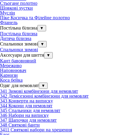
Стьогане полотно
Шовкові хустки
Муслін
Піке Косичка та Філейне полотно
Фланель
Постільна білизна
▼
Постільна білизна
Дитяча білизна
Спальники зимові
▼
Спальники зимові
Аксесуари для шиття
▼
Кант бавовняний
Мереживо
Наповнювач
Карнизи
Коса бейка
Одяг для немовлят
▼
341 Зимові комбінезони для немовлят
342 Демісезонні комбінезони для немовлят
343 Конверти на виписку
344 Кокони для немовлят
345 Спальники для немовлят
346 Набори на виписку
347 Шапочки для немовлят
348 Святкові банти
3411 Святкові набори на хрещення
Блог