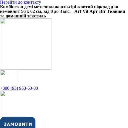
Перейти до контакту
Комбінезон демі метелики жовто-сірі жовтий підклад для
немовлят 56 х 62 см, від 0 до 3 міс. - Art-Vit Арт-Віт Тканини
та домашній текстиль
+380 (93) 953-60-00