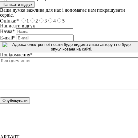
Ваша думка важлива для нас і допомагає нам покращувати
сервіс.
Оцінка:
*
1
2
3
4
5
Написати відгук
Назва
*
E-mail
*
Повідомлення
*
ART-VIT