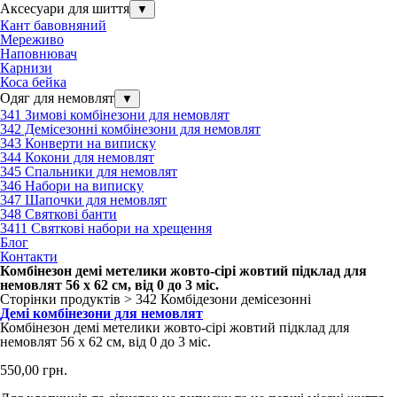
Аксесуари для шиття
▼
Кант бавовняний
Мереживо
Наповнювач
Карнизи
Коса бейка
Одяг для немовлят
▼
341 Зимові комбінезони для немовлят
342 Демісезонні комбінезони для немовлят
343 Конверти на виписку
344 Кокони для немовлят
345 Спальники для немовлят
346 Набори на виписку
347 Шапочки для немовлят
348 Святкові банти
3411 Святкові набори на хрещення
Блог
Контакти
Комбінезон демі метелики жовто-сірі жовтий підклад для
немовлят 56 х 62 см, від 0 до 3 міс.
Сторінки продуктів > 342 Комбідезони демісезонні
Демі комбінезони для немовлят
Комбінезон демі метелики жовто-сірі жовтий підклад для
немовлят 56 х 62 см, від 0 до 3 міс.
550,00 грн.