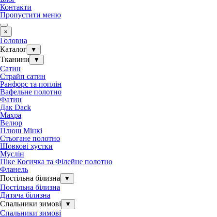
Контакти
Пропустити меню
×
Головна
Каталог
▼
Тканини
▼
Сатин
Страйп сатин
Ранфорс та поплін
Вафельне полотно
Фатин
Дак Dack
Махра
Велюр
Плюш Мінкі
Стьогане полотно
Шовкові хустки
Муслін
Піке Косичка та Філейне полотно
Фланель
Постільна білизна
▼
Постільна білизна
Дитяча білизна
Спальники зимові
▼
Спальники зимові