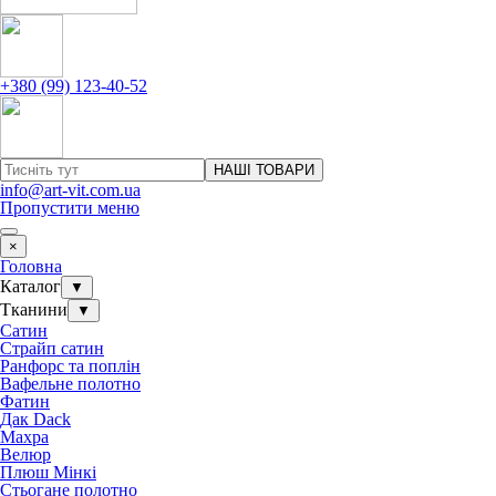
+380 (99) 123-40-52
НАШІ ТОВАРИ
info@art-vit.com.ua
Пропустити меню
×
Головна
Каталог
▼
Тканини
▼
Сатин
Страйп сатин
Ранфорс та поплін
Вафельне полотно
Фатин
Дак Dack
Махра
Велюр
Плюш Мінкі
Стьогане полотно