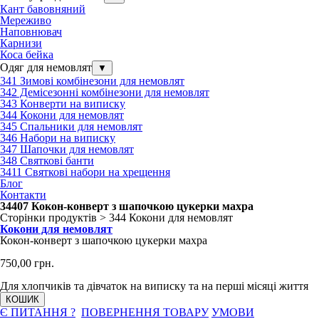
Кант бавовняний
Мереживо
Наповнювач
Карнизи
Коса бейка
Одяг для немовлят
▼
341 Зимові комбінезони для немовлят
342 Демісезонні комбінезони для немовлят
343 Конверти на виписку
344 Кокони для немовлят
345 Спальники для немовлят
346 Набори на виписку
347 Шапочки для немовлят
348 Святкові банти
3411 Святкові набори на хрещення
Блог
Контакти
34407 Кокон-конверт з шапочкою цукерки махра
Сторінки продуктів > 344 Кокони для немовлят
Кокони для немовлят
Кокон-конверт з шапочкою цукерки махра
750,00 грн.
Для хлопчиків та дівчаток на виписку та на перші місяці життя
КОШИК
Є ПИТАННЯ ?
ПОВЕРНЕННЯ ТОВАРУ
УМОВИ