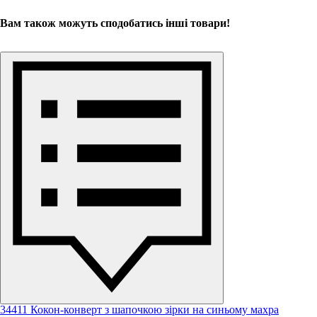
Вам також можуть сподобатись інші товари!
34411 Кокон-конверт з шапочкою зірки на синьому махра