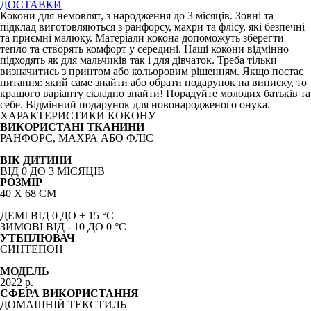
ДОСТАВКИ
Кокони для немовлят, з народження до 3 місяців. Зовні та
підклад виготовляються з ранфорсу, махри та флісу, які безпечні
та приємні малюку. Матеріали кокона допоможуть зберегти
тепло та створять комфорт у середині. Наші кокони відмінно
підходять як для мальчиків так і для дівчаток. Треба тільки
визначитись з принтом або кольоровим рішенням. Якщо постає
питання: який саме знайти або обрати подарунок на виписку, то
кращого варіанту складно знайти! Порадуйте молодих батьків та
себе. Відмінний подарунок для новонародженого онука.
ХАРАКТЕРИСТИКИ КОКОНУ
ВИКОРИСТАНІ ТКАНИНИ
РАНФОРС, МАХРА АБО ФЛІС
ВІК ДИТИНИ
ВІД 0 ДО 3 МІСЯЦІВ
РОЗМІР
40 Х 68 СМ
ДЕМІ ВІД 0 ДО + 15
°C
ЗИМОВІ
ВІД - 10 ДО 0
°C
УТЕПЛЮВАЧ
СИНТЕПОН
МОДЕЛЬ
2022 р.
СФЕРА ВИКОРИСТАННЯ
ДОМАШНІЙ ТЕКСТИЛЬ