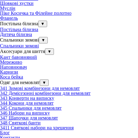
Шовкові хустки
Муслін
Піке Косичка та Філейне полотно
Фланель
Постільна білизна
▼
Постільна білизна
Дитяча білизна
Спальники зимові
▼
Спальники зимові
Аксесуари для шиття
▼
Кант бавовняний
Мереживо
Наповнювач
Карнизи
Коса бейка
Одяг для немовлят
▼
341 Зимові комбінезони для немовлят
342 Демісезонні комбінезони для немовлят
343 Конверти на виписку
344 Кокони для немовлят
345 Спальники для немовлят
346 Набори на виписку
347 Шапочки для немовлят
348 Святкові банти
3411 Святкові набори на хрещення
Блог
Контакти