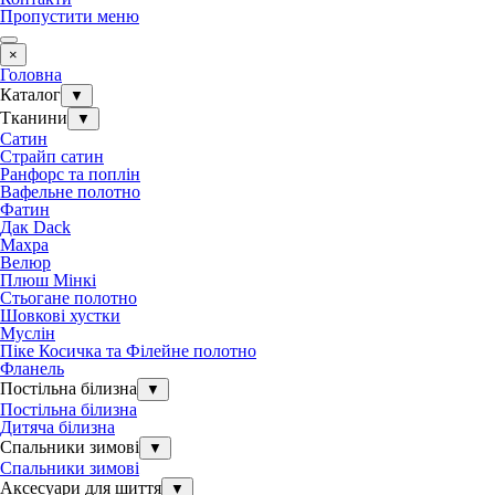
Пропустити меню
×
Головна
Каталог
▼
Тканини
▼
Сатин
Страйп сатин
Ранфорс та поплін
Вафельне полотно
Фатин
Дак Dack
Махра
Велюр
Плюш Мінкі
Стьогане полотно
Шовкові хустки
Муслін
Піке Косичка та Філейне полотно
Фланель
Постільна білизна
▼
Постільна білизна
Дитяча білизна
Спальники зимові
▼
Спальники зимові
Аксесуари для шиття
▼