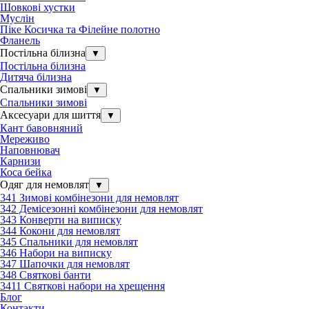
Шовкові хустки
Муслін
Піке Косичка та Філейне полотно
Фланель
Постільна білизна
▼
Постільна білизна
Дитяча білизна
Спальники зимові
▼
Спальники зимові
Аксесуари для шиття
▼
Кант бавовняний
Мереживо
Наповнювач
Карнизи
Коса бейка
Одяг для немовлят
▼
341 Зимові комбінезони для немовлят
342 Демісезонні комбінезони для немовлят
343 Конверти на виписку
344 Кокони для немовлят
345 Спальники для немовлят
346 Набори на виписку
347 Шапочки для немовлят
348 Святкові банти
3411 Святкові набори на хрещення
Блог
Контакти