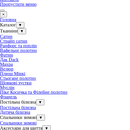
Пропустити меню
×
Головна
Каталог
▼
Тканини
▼
Сатин
Страйп сатин
Ранфорс та поплін
Вафельне полотно
Фатин
Дак Dack
Махра
Велюр
Плюш Мінкі
Стьогане полотно
Шовкові хустки
Муслін
Піке Косичка та Філейне полотно
Фланель
Постільна білизна
▼
Постільна білизна
Дитяча білизна
Спальники зимові
▼
Спальники зимові
Аксесуари для шиття
▼