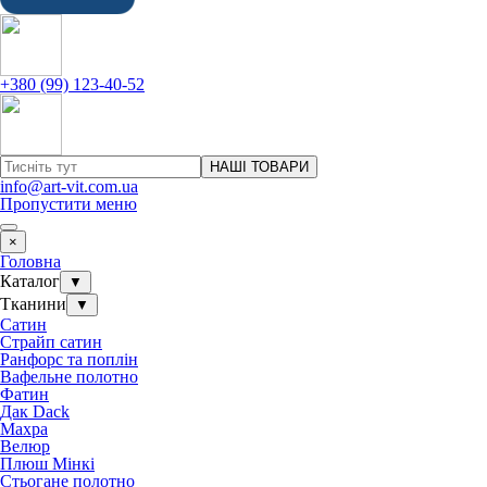
+380 (99) 123-40-52
НАШІ ТОВАРИ
info@art-vit.com.ua
Пропустити меню
×
Головна
Каталог
▼
Тканини
▼
Сатин
Страйп сатин
Ранфорс та поплін
Вафельне полотно
Фатин
Дак Dack
Махра
Велюр
Плюш Мінкі
Стьогане полотно