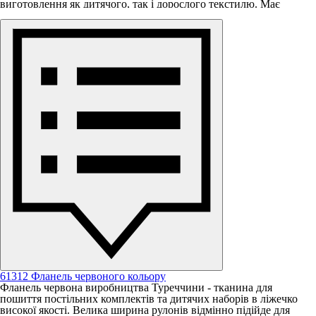
виготовлення як дитячого, так і дорослого текстилю. Має
високу щільність, тканина дуже м'яка, 100% натуральний склад,
зносостійка, відмінно утримує тепло та вбирає вологу.
Ширина 240 см
Щільність 165 г / м2
61312 Фланель червоного кольору
Фланель червона виробництва Туреччини - тканина для
пошиття постільних комплектів та дитячих наборів в ліжечко
високої якості. Велика ширина рулонів відмінно підійде для