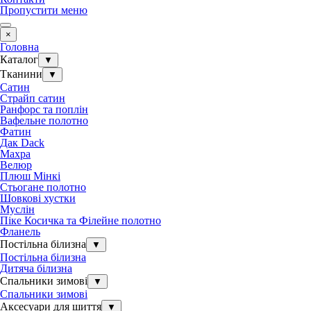
Пропустити меню
×
Головна
Каталог
▼
Тканини
▼
Сатин
Страйп сатин
Ранфорс та поплін
Вафельне полотно
Фатин
Дак Dack
Махра
Велюр
Плюш Мінкі
Стьогане полотно
Шовкові хустки
Муслін
Піке Косичка та Філейне полотно
Фланель
Постільна білизна
▼
Постільна білизна
Дитяча білизна
Спальники зимові
▼
Спальники зимові
Аксесуари для шиття
▼