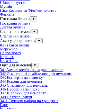
Шовкові хустки
Муслін
Піке Косичка та Філейне полотно
Фланель
Постільна білизна
▼
Постільна білизна
Дитяча білизна
Спальники зимові
▼
Спальники зимові
Аксесуари для шиття
▼
Кант бавовняний
Мереживо
Наповнювач
Карнизи
Коса бейка
Одяг для немовлят
▼
341 Зимові комбінезони для немовлят
342 Демісезонні комбінезони для немовлят
343 Конверти на виписку
344 Кокони для немовлят
345 Спальники для немовлят
346 Набори на виписку
347 Шапочки для немовлят
348 Святкові банти
3411 Святкові набори на хрещення
Блог
Контакти