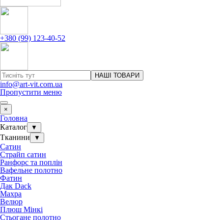
+380 (99) 123-40-52
НАШІ ТОВАРИ
info@art-vit.com.ua
Пропустити меню
×
Головна
Каталог
▼
Тканини
▼
Сатин
Страйп сатин
Ранфорс та поплін
Вафельне полотно
Фатин
Дак Dack
Махра
Велюр
Плюш Мінкі
Стьогане полотно